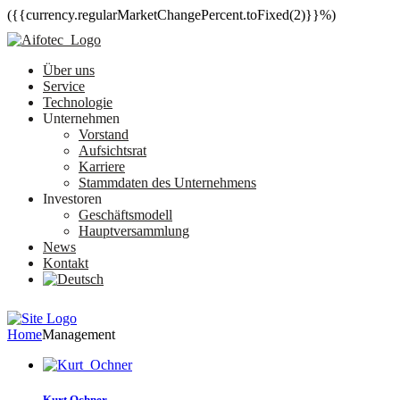
({{currency.regularMarketChangePercent.toFixed(2)}}%)
Über uns
Service
Technologie
Unternehmen
Vorstand
Aufsichtsrat
Karriere
Stammdaten des Unternehmens
Investoren
Geschäftsmodell
Hauptversammlung
News
Kontakt
Home
Management
Kurt Ochner